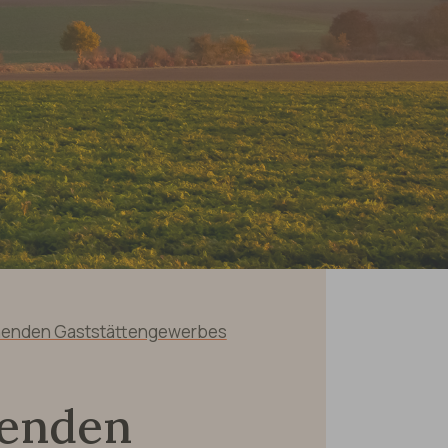
henden Gaststättengewerbes
henden