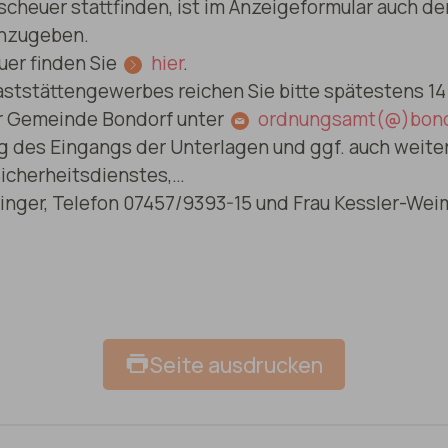
scheuer stattfinden, ist im Anzeigeformular auch de
 anzugeben.
er finden Sie
hier
.
tstättengewerbes reichen Sie bitte spätestens 14 
r Gemeinde Bondorf unter
ordnungsamt(@)bond
g des Eingangs der Unterlagen und ggf. auch weitere
Sicherheitsdienstes,…
tinger, Telefon 07457/9393-15 und Frau Kessler-Wei
Seite ausdrucken