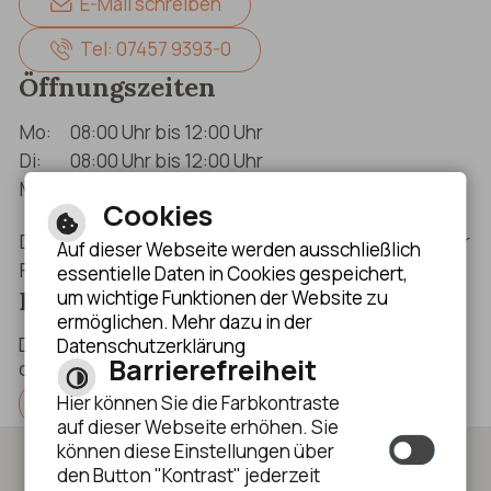
E-Mail schreiben
Tel: 07457 9393-0
Öffnungszeiten
Mo:
08:00 Uhr bis 12:00 Uhr
Di:
08:00 Uhr bis 12:00 Uhr
Mi:
08:00 Uhr bis 12:00 Uhr (nur nach
Cookies
Terminvereinbarung)
Do:
08:00 Uhr bis 12:00 Uhr & 14:00 Uhr bis 18:30 Uhr
Auf dieser Webseite werden ausschließlich
Fr:
08:00 Uhr bis 12:00 Uhr
essentielle Daten in Cookies gespeichert,
Bankverbindungen
um wichtige Funktionen der Website zu
ermöglichen. Mehr dazu in der
Die Bankverbindungen der Gemeinde finden Sie auf
Datenschutzerklärung
Barrierefreiheit
dieser Seite.
Anzeigen
Hier können Sie die Farbkontraste
auf dieser Webseite erhöhen. Sie
können diese Einstellungen über
Impressum
Datenschutzerklärung
den Button "Kontrast" jederzeit
Erklärung zur Barrierefreiheit