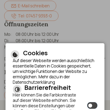
E-Mail schreiben
Tel: 07457 9393-0
Öffnungszeiten
Mo:
08:00 Uhr bis 12:00 Uhr
Di:
08:00 Uhr bis 12:00 Uhr
Mi:
08:00 Uhr bis 12:00 Uhr (nur nach
Cookies
Terminvereinbarung)
Do:
08:00 Uhr bis 12:00 Uhr & 14:00 Uhr bis 18:30 Uhr
Auf dieser Webseite werden ausschließlich
Fr:
08:00 Uhr bis 12:00 Uhr
essentielle Daten in Cookies gespeichert,
Bankverbindungen
um wichtige Funktionen der Website zu
ermöglichen. Mehr dazu in der
Die Bankverbindungen der Gemeinde finden Sie auf
Datenschutzerklärung
Barrierefreiheit
dieser Seite.
Hier können Sie die Farbkontraste
Anzeigen
auf dieser Webseite erhöhen. Sie
können diese Einstellungen über
Impressum
Datenschutzerklärung